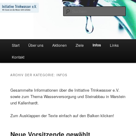
Zum
Zum
Wir lassen uns das Wasser nicht verbieten
primären
sekundären
Such
Inhalt
Inhalt
springen
springen
Initiative Trinkwasser e.V.
Hauptmenü
Infos
Start
Über uns
Aktionen
Ziele
Links
Kontakt
ARCHIV DER KATEGORIE:
INFOS
Gesammelte Informationen über die Initiative Trinkwasser e.V.
sowie zum Thema Wasserversorgung und Steinabbau in Warstein
und Kallenhardt.
Zum Ausklappen der Texte einfach auf den Balken klicken!
Neue Vorsitzende gewählt