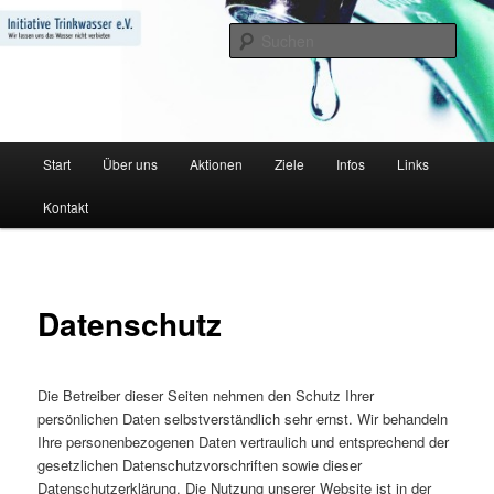
Zum
Wir lassen uns das Wasser nicht verbieten
primären
Such
Inhalt
springen
Initiative Trinkwasser e.V.
Hauptmenü
Start
Über uns
Aktionen
Ziele
Infos
Links
Kontakt
Datenschutz
Die Betreiber dieser Seiten nehmen den Schutz Ihrer
persönlichen Daten selbstverständlich sehr ernst. Wir behandeln
Ihre personenbezogenen Daten vertraulich und entsprechend der
gesetzlichen Datenschutzvorschriften sowie dieser
Datenschutzerklärung. Die Nutzung unserer Website ist in der