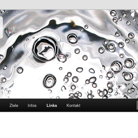
t verbieten
nkwasser e.V.
Ziele
Infos
Links
Kontakt