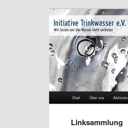
Zum
Wir lassen uns das Wasser nich
primären
Inhalt
Initiative Tri
springen
Hauptmenü
Start
Über uns
Aktionen
Linksammlung