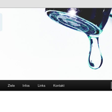
t verbieten
nkwasser e.V.
Ziele
Infos
Links
Kontakt