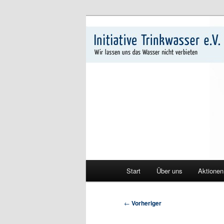
Zum
Wir lassen uns das Wasser nich
primären
Inhalt
Initiative Tri
springen
Hauptmenü
Start
Über uns
Aktionen
Beitragsnavigation
←
Vorheriger