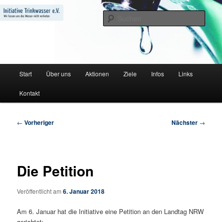
Zum
Wir lassen uns das Wasser nicht verbieten
primären
Such
Inhalt
springen
Initiative Trinkwasser e.V.
Hauptmenü
Start
Über uns
Aktionen
Ziele
Infos
Links
Kontakt
Beitragsnavigation
←
Vorheriger
Nächster
→
Die Petition
Veröffentlicht am
6. Januar 2018
Am 6. Januar hat die Initiative eine Petition an den Landtag NRW
gerichtet: