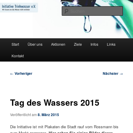
Zum
Wir lassen uns das Wasser nicht verbieten
primären
Such
Inhalt
springen
Initiative Trinkwasser e.V.
Hauptmenü
Start
Über uns
Aktionen
Ziele
Infos
Links
Kontakt
Beitragsnavigation
←
Vorheriger
Nächster
→
Tag des Wassers 2015
Veröffentlicht am
8. März 2015
Die Initiative ist mit Plakaten die Stadt rauf vom Rossmann bis
zum Markt gegangen.
Hier sehen Sie einige Bilder dieser