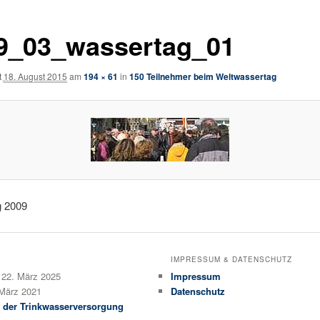
9_03_wassertag_01
t
18. August 2015
am
194 × 61
in
150 Teilnehmer beim Weltwassertag
g 2009
IMPRESSUM & DATENSCHUTZ
22. März 2025
Impressum
 März 2021
Datenschutz
 der Trinkwasserversorgung