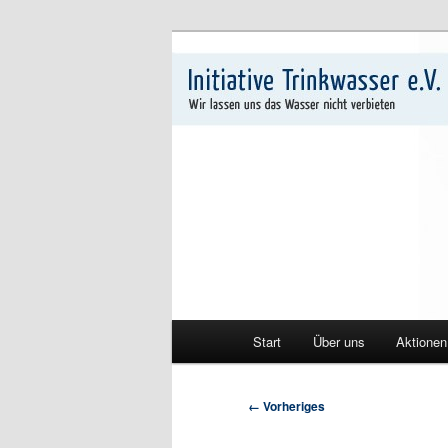
Zum
Wir lassen uns das Wasser nich
primären
Inhalt
Initiative Tri
springen
Hauptmenü
Start
Über uns
Aktionen
Bilder-
← Vorheriges
Navigation