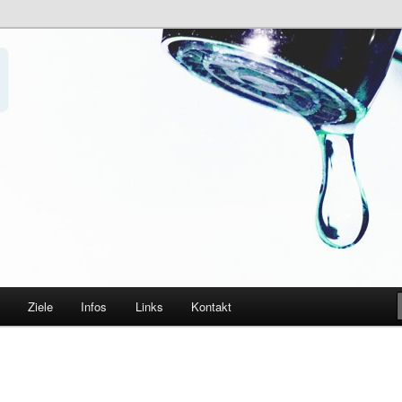
t verbieten
nkwasser e.V.
Ziele
Infos
Links
Kontakt